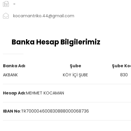
-
kocamantriko.44@gmail.com
Banka Hesap Bilgilerimiz
Banka Adı
Şube
Şube Ko
AKBANK
KÖY İÇİ ŞUBE
830
Hesap Adı
:
MEHMET KOCAMAN
IBAN No
:
TR700004600830888000068736