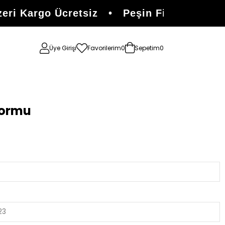
i Kargo Ücretsiz • Peşin Fiyatına 3 Tak
Üye Girişi
Favorilerim
0
Sepetim
0
Formu