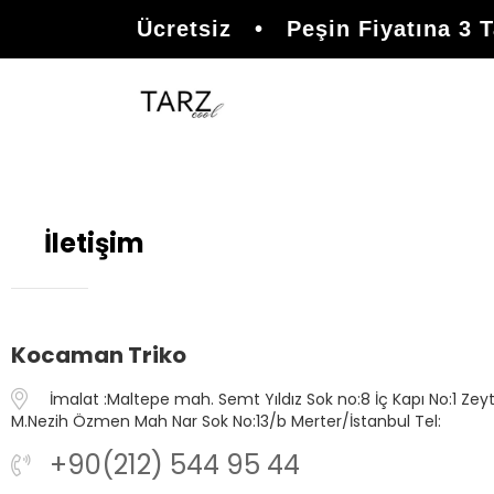
eri Kargo Ücretsiz • Peşin Fiyatına 3 Ta
İletişim
Kocaman Triko
İmalat :Maltepe mah. Semt Yıldız Sok no:8 İç Kapı No:1 Z
M.Nezih Özmen Mah Nar Sok No:13/b Merter/İstanbul Tel:
+90(212) 544 95 44