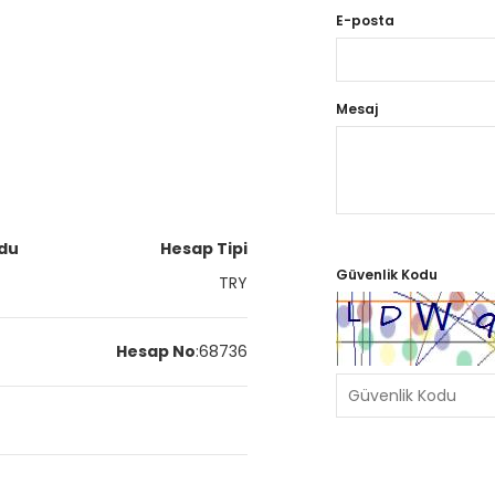
E-posta
Mesaj
du
Hesap Tipi
Güvenlik Kodu
TRY
Hesap No
:
68736