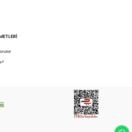
METLERİ
orular
e?